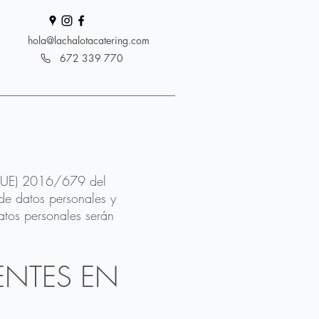
hola@lachalotacatering.com
672 339 770
s (UE) 2016/679 del
de datos personales y
atos personales serán
ENTES EN