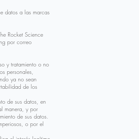
de datos a las marcas
 The Rocket Science
ng por correo
o y tratamiento o no
os personales,
uando ya no sean
tabilidad de los
nto de sus datos, en
al manera, y por
amiento de sus datos.
mperiosos, o por el
ca el interés legítimo