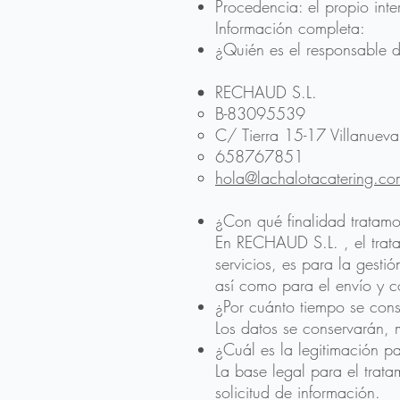
Procedencia: el propio int
Información completa:
¿Quién es el responsable d
RECHAUD S.L.
B-83095539
C/ Tierra 15-17 Villanueva 
658767851
hola@lachalotacatering.co
¿Con qué finalidad tratamo
En RECHAUD S.L. , el tratam
servicios, es para la gestió
así como para el envío y c
¿Por cuánto tiempo se cons
Los datos se conservarán, m
¿Cuál es la legitimación pa
La base legal para el trat
solicitud de información.