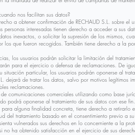
 la finalidad de realizar el envío de campañas de marketi
uando nos facilitan sus datos?
erecho a obtener confirmación de RECHAUD S.L. sobre el us
as personas interesadas tienen derecho a acceder a sus dat
de datos inexactos, o solicitar la supresión de los mismos, c
or los que fueron recogidos. También tiene derecho a la por
ias, los usuarios podrán solicitar la limitación del tratamie
arán para el ejercicio o defensa de reclamaciones. De igu
 situación particular, los usuarios podrán oponerse al trat
 dejará de tratar los datos, salvo por motivos legítimos im
ibles reclamaciones.
 de comunicaciones comerciales utilizando como base jurídi
ado podrá oponerse al tratamiento de sus datos con ese fin.
 para alguna finalidad concreta, tiene derecho a retirarlo
itud del tratamiento basado en el consentimiento previo a su
sienta vulnerados sus derechos en lo concerniente a la pro
i no ha obtenido satisfacción en el ejercicio de sus derec