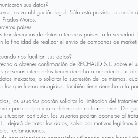
municarán sus datos?
eros, salvo obligación legal. Sólo está prevista la cesión 
a Prados Moros.
erceros países
tes transferencias de datos a terceros países, a la sociedad
 la finalidad de realizar el envío de campañas de marketi
uando nos facilitan sus datos?
erecho a obtener confirmación de RECHAUD S.L. sobre el us
as personas interesadas tienen derecho a acceder a sus dat
de datos inexactos, o solicitar la supresión de los mismos, c
or los que fueron recogidos. También tiene derecho a la por
ias, los usuarios podrán solicitar la limitación del tratamie
arán para el ejercicio o defensa de reclamaciones. De igu
 situación particular, los usuarios podrán oponerse al trat
 dejará de tratar los datos, salvo por motivos legítimos i
ibles reclamaciones.
 de comunicaciones comerciales utilizando como base jurídi