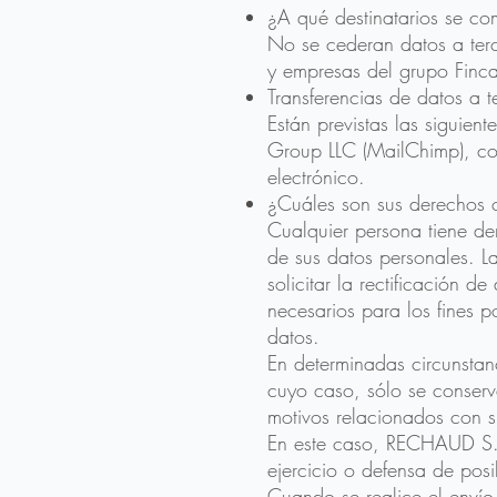
¿A qué destinatarios se co
No se cederan datos a terc
y empresas del grupo Finc
Transferencias de datos a t
Están previstas las siguien
Group LLC (MailChimp), con
electrónico.
¿Cuáles son sus derechos c
Cualquier persona tiene d
de sus datos personales. L
solicitar la rectificación 
necesarios para los fines p
datos.
En determinadas circunstanc
cuyo caso, sólo se conserv
motivos relacionados con su
En este caso, RECHAUD S.L.
ejercicio o defensa de pos
Cuando se realice el envío