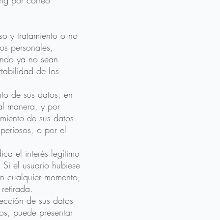
ng por correo
o y tratamiento o no
os personales,
uando ya no sean
tabilidad de los
nto de sus datos, en
al manera, y por
amiento de sus datos.
periosos, o por el
ca el interés legítimo
 Si el usuario hubiese
 en cualquier momento,
 retirada.
tección de sus datos
hos, puede presentar